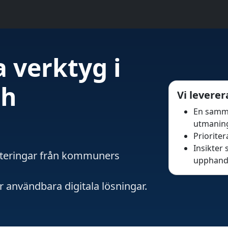
a verktyg i
ch
Vi levere
En samma
utmanin
Priorite
Insikter
riteringar från kommuners
upphandl
r användbara digitala lösningar.