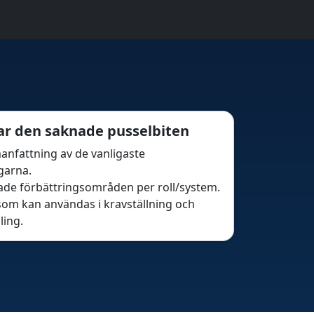
rar den saknade pusselbiten
nfattning av de vanligaste
garna.
rade förbättringsområden per roll/system.
 som kan användas i kravställning och
ing.